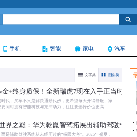
手机
智能
家电
汽车
文字类
图集类
车基金+终身质保！全新瑞虎7现在入手正当时
08月0
的时代，买车不只是解决通勤代步，更希望每天开得舒服、家
想要同时拥有智能科技与充沛动力，往往要选择价位更高
世界之巅：华为乾崑智驾拓展出辅助驾驶“最后
而是辅助驾驶系统从未经历过的“极限大考”。2026年盛夏，