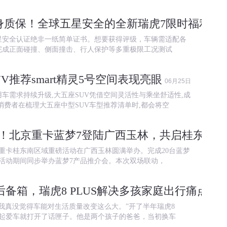
身质保！全球五星安全的全新瑞虎7限时福利来
星安全认证绝非一纸简单证书。想要获得评级，车辆需适配各
完成正面碰撞、侧面撞击、行人保护等多重极限工况测试
V推荐smart精灵5号空间表现亮眼
06月25日
车需求持续升级,大五座SUV凭借空间灵活性与乘坐舒适性,成
消费者在梳理大五座中型SUV车型推荐清单时,都会将空
付！北京重卡蓝梦7登陆广西玉林，共启桂东南
，北京重卡桂东南区域重磅活动在广西玉林圆满举办。完成20台蓝梦
活动期间同步举办蓝梦7产品推介会。本次双场联动，
30L后备箱，瑞虎8 PLUS解决多孩家庭出行痛点
06月
我真没觉得车能对生活质量改变这么大。”开了半年瑞虎8
聊起爱车就打开了话匣子。他是两个孩子的爸爸，当初换车