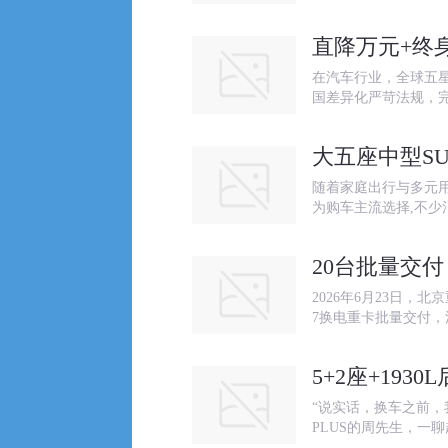
直降万元+终
在汽车行业，全球五
国差异化严苛法规，
大五座中型SU
随着家庭出行与多元用
为购车主流选择,不少
20台批量交
2026年6月23日
7换电重卡批量交付，
5+2座+19
“说实话，换车之前，
PLUS的周先生，一