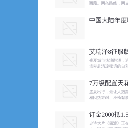
西藏。两条路线，两
中国大陆年度
艾瑞泽8征服
盛夏城市热浪翻涌，
场奔赴清凉秘境的自
7万级配置天
盛夏出行，最让人煎
厢闷热难耐、座椅黏
订金2000抵
史诗大片《四渡》正