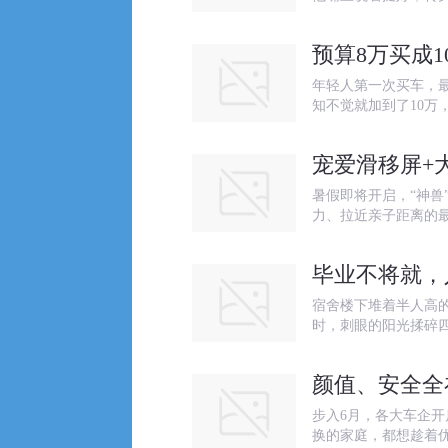
预算8万买成
年轻人第一次买车，最
知不觉就加到了10万
宠爱滑移屏+
暑假即将开启，“神兽
力、拉近亲子距离的
毕业不将就，
宿舍楼下堆着半人高
时，刺眼的阳光揉碎
颜值、安全全
步入6月，各大车企
换的家庭，都想趁着优