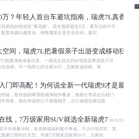
10
10万？年轻人首台车避坑指南，瑞虎7L真香警
容易犯的错就是“看花眼”。原本预算锁定8万，看车过程中不
，配置单越比越复杂，销售嘴里全是专业名词，最后
大空间，瑞虎7L把暑假亲子出游变成移动狂欢
0
”们电量满格准备出笼。一场说走就走的自驾游是释放孩子活
最佳选择。可一场舒心的全家出行，总被路途枯燥、装
入门即高配！为何说全新一代瑞虎9才是最优解
的纸箱，散伙饭的啤酒瓶铺满校外餐桌，拖着行李箱走出校门
四年青春。独自奔波的日子慢慢铺开，出行难题也摆在眼
在线，7万级家用SUV就选全新瑞虎7
06月25日
开启半年销量冲刺，各类终端福利集中释放。不少计划买车、置
惠窗口期对比车型。手握7万预算选家用SUV，大家的