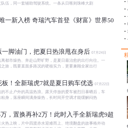
支队伍，同一套辅助驾驶系统。一条从日喀则珠峰大剧
唯一新入榜 奇瑞汽车首登《财富》世界500强第
版一脚油门，把夏日热浪甩在身后
07月24日
逃离都市燥热、奔赴山野旷野，是夏日最治愈的出行向往。一
驾之旅，既要直面多路况的硬核实力，更要兼顾全家出行
花板！全新瑞虎7就是夏日购车优选
07月22日
熬的不止户外的高温热浪。露天停放的爱车被烈日暴晒后，车
肤粘身，落座瞬间满身燥热，长时间开空调才能缓解闷热
1.5万，置换再补2万！此时入手全新瑞虎9超划算
在火热上映，片中四渡赤水迎难而上、绝境翻盘的故事格外动