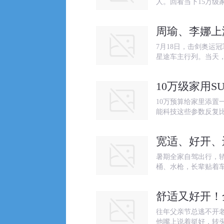
人。回看当下15万级
周瑜、李娜上
7月18日，击剑奥运
星途车主行列。当天
10万级家用
10万预算给家里添置
能科技这些参数反复
宽适、好开、
暑期全家自驾出行，
桶、水枪，长辈贴着
舒适又好开！
往年父亲节总逃不开
他嘴上说着挺好，转