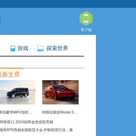
客户端
游戏
探索世界
最新文章
3日
终结豪华MPV加价现象 四座豪华旗舰极氪009光辉上市
特斯拉新款Model 3P亮相 动力与电池容量中美有别
阿维塔11 2024款晖金色造型亮相
一公里”
08月03日
瑞风RF8亮相全国租赁大会 护航租赁行业，激