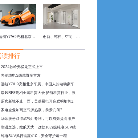
远航Y7/H9亮相北京车展，中国人的电动豪车梦
创新、纯粹、空间—精度卫浴 2024上海厨卫展亮点抢先看
阅读排行
2024款哈弗猛龙正式上市
奔驰纯电G级越野车首发
远航Y7/H9亮相北京车展，中国人的电动豪车
？
07月09日
瑞风RF8亮相全国租赁大会 护航租赁行业，激
厨房新境不止一面，美菱厨电开启聪明烟机1.
家电企业加码空气源热泵，前景几何?
华帝股份取得燃气灶专利，可以有效提高用户
靠谱之选，续航无忧！这款10万级纯电SUV续
纯电SUV风行雷霆410，安全守护每一程