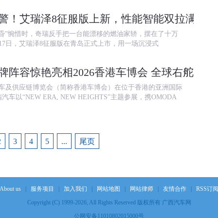
警！艾瑞泽8征服版上新，性能智能双拉满
06月2
昏”惋惜时，奇瑞反手把一台能漂移的燃油家轿，摆在了十万
17日，艾瑞泽8征服版在青岛正式上市，用一场沉浸式
牌阵容惊艳亮相2026香港车博会 全球右舵战略
国际汽车及供应链博览会（简称香港车博会）在位于香港的亚洲国际
以“NEW ERA, NEW HEIGHTS”主题参展，携OMODA
2
3
4
5
...
尾页
About us
|
服务项目
|
加入我们
|
网站地图
|
网站律师
|
友情合作
|
RSS订
Copyright (C) 1999-2026, All Rights Reserved 版权所有 广西汽车网
公网安备11010802015000号