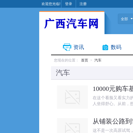
欢迎您光临!
登录
注册
全部
资讯
数码
您现在的位置：
首页
>
汽车
汽车
10000元购
在这个看脸又看实力
人坐得舒心。从前，
从铺装公路到
这不是一次高原试驾，