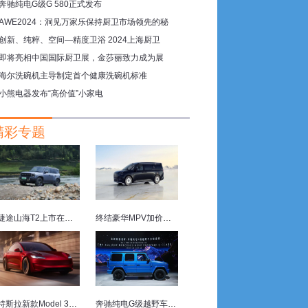
奔驰纯电G级G 580正式发布
AWE2024：洞见万家乐保持厨卫市场领先的秘
创新、纯粹、空间—精度卫浴 2024上海厨卫
383位
07月28日
即将亮相中国国际厨卫展，金莎丽致力成为展
海尔洗碗机主导制定首个健康洗碗机标准
小熊电器发布“高价值”小家电
精彩专题
捷途山海T2上市在即，动力空间双优
终结豪华MPV加价现象 四座豪华旗舰极氪009光辉上市
07月21日
特斯拉新款Model 3P亮相 动力与电池容量中美有别
奔驰纯电G级越野车首发