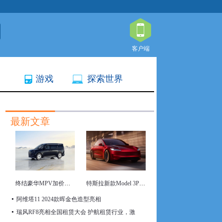
客户端
游戏
探索世界
最新文章
终结豪华MPV加价现象 四座豪华旗舰极氪009光辉上市
特斯拉新款Model 3P亮相 动力与电池容量中美有别
阿维塔11 2024款晖金色造型亮相
瑞风RF8亮相全国租赁大会 护航租赁行业，激