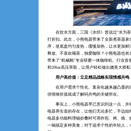
在饮水方面，三国《水经》曾说过“水为茶
打折扣。此次，小熊电器带来了全新煮茶器泉
序，使底盘均匀发热，缓慢加热，让水更加鲜
释放。不喜欢喝茶，独爱咖啡？小熊电器也有
带来了“机械舱”专业研磨一体咖啡机。行业首
和20bar高压萃取，让用户轻松做出媲美大师
用户高价值：立足精品战略实现情感共鸣
在用户需求个性化、复杂化越来越凸显的
供情绪价值就成了解码共鸣的关键所在。
事实上，小熊电器早已意识到这一点，并
电器养生壶的存在，让他们无论多忙，手边始
电器多功能料理锅折叠时可用作煎、烤、烙、
一锅搞定多种美食；对于追求个性的年轻人，