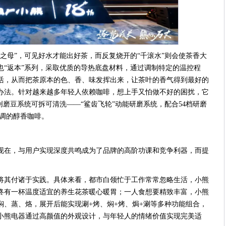
之母”，可见好水才能出好茶，而反复烧开的“千滚水”则会使茶香大
也“返本”系列，采取优质的导热底盘材料，通过调制特定的温控程
活，从而把茶原本的色、香、味发挥出来，让茶叶的香气得到最好的
办法。针对越来越多年轻人依赖咖啡，想上手又怕做不好的困扰，它
创磨豆系统可拆可清洗——“鲨齿飞轮”动能研磨系统，配合54档研磨
私调的醇香咖啡。
现在，与用户实现深度共鸣成为了品牌的高阶功课和竞争利器，而提
将其付诸于实践。具体来看，都市白领忙于工作常常忽略生活，小熊
终有一杯温度适宜的养生花茶暖心暖胃；一人食想要精致丰富，小熊
焖、蒸、烙，展开后能实现涮+烤、焖+烤、焗+涮等多种功能组合，
小熊电器通过高颜值的外观设计，与年轻人的情绪价值实现完美适