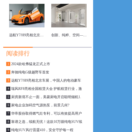
远航Y7/H9亮相北京车展，中国人的电动豪车梦
创新、纯粹、空间—精度卫浴 2024上海厨卫展亮点抢先看
阅读排行
2024款哈弗猛龙正式上市
1
奔驰纯电G级越野车首发
2
远航Y7/H9亮相北京车展，中国人的电动豪车
3
瑞风RF8亮相全国租赁大会 护航租赁行业，激
4
厨房新境不止一面，美菱厨电开启聪明烟机1.
5
家电企业加码空气源热泵，前景几何?
6
华帝股份取得燃气灶专利，可以有效提高用户
7
靠谱之选，续航无忧！这款10万级纯电SUV续
8
纯电SUV风行雷霆410，安全守护每一程
9