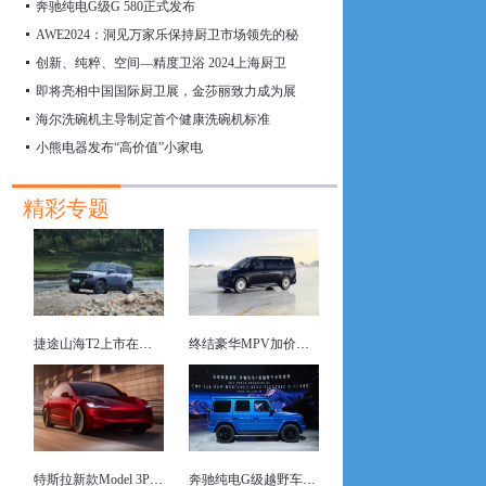
奔驰纯电G级G 580正式发布
AWE2024：洞见万家乐保持厨卫市场领先的秘
创新、纯粹、空间—精度卫浴 2024上海厨卫
即将亮相中国国际厨卫展，金莎丽致力成为展
海尔洗碗机主导制定首个健康洗碗机标准
小熊电器发布“高价值”小家电
精彩专题
捷途山海T2上市在即，动力空间双优
终结豪华MPV加价现象 四座豪华旗舰极氪009光辉上市
特斯拉新款Model 3P亮相 动力与电池容量中美有别
奔驰纯电G级越野车首发