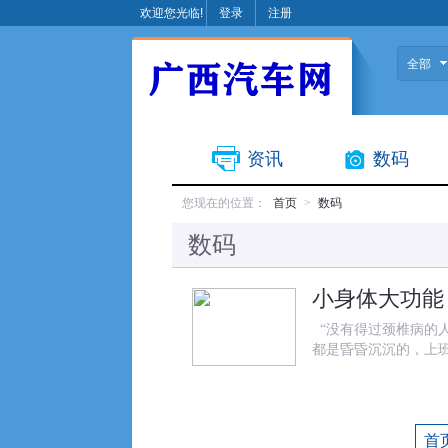
欢迎您光临!
登录
注册
全部
资讯
数码
您现在的位置：
首页
>
数码
数码
小身体大功能 A
“没有得过颈椎病的
都是昏昏沉沉的，上
首