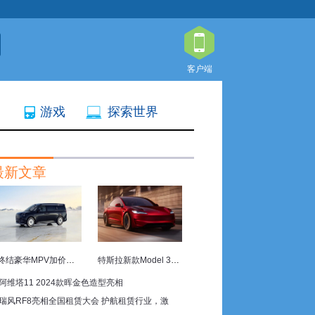
客户端
游戏
探索世界
最新文章
终结豪华MPV加价现象 四座豪华旗舰极氪009光辉上市
特斯拉新款Model 3P亮相 动力与电池容量中美有别
阿维塔11 2024款晖金色造型亮相
瑞风RF8亮相全国租赁大会 护航租赁行业，激