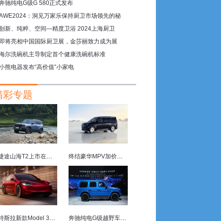
奔驰纯电G级G 580正式发布
AWE2024：洞见万家乐保持厨卫市场领先的秘
创新、纯粹、空间—精度卫浴 2024上海厨卫
即将亮相中国国际厨卫展，金莎丽致力成为展
海尔洗碗机主导制定首个健康洗碗机标准
小熊电器发布“高价值”小家电
精彩专题
捷途山海T2上市在即，动力空间双优
终结豪华MPV加价现象 四座豪华旗舰极氪009光辉上市
特斯拉新款Model 3P亮相 动力与电池容量中美有别
奔驰纯电G级越野车首发