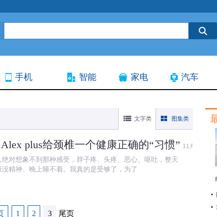
手机
智能
家电
汽车
文字类
图集类
lex plus给颈椎一个健康正确的“习惯”
11月24日
人绝对想象不到那种感受，脖子疼、头疼、恶心、呕吐，整天
班没精神、晚上睡不着。我真的是受够了，为了
尾页
页
1
2
3