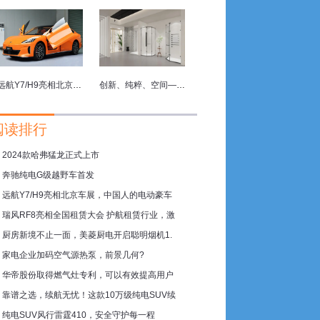
远航Y7/H9亮相北京车展，中国人的电动豪车梦
创新、纯粹、空间—精度卫浴 2024上海厨卫展亮点抢先看
阅读排行
2024款哈弗猛龙正式上市
奔驰纯电G级越野车首发
远航Y7/H9亮相北京车展，中国人的电动豪车
瑞风RF8亮相全国租赁大会 护航租赁行业，激
厨房新境不止一面，美菱厨电开启聪明烟机1.
家电企业加码空气源热泵，前景几何?
华帝股份取得燃气灶专利，可以有效提高用户
靠谱之选，续航无忧！这款10万级纯电SUV续
纯电SUV风行雷霆410，安全守护每一程